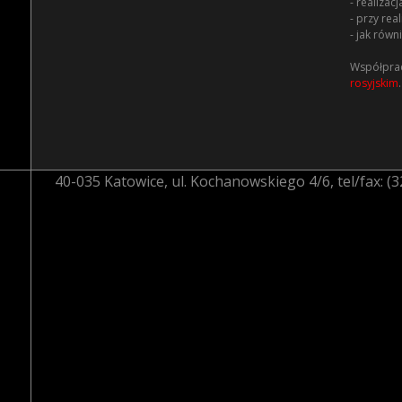
- realiza
- przy re
- jak równ
Współprac
rosyjskim
.
40-035 Katowice, ul. Kochanowskiego 4/6, tel/fax: (32