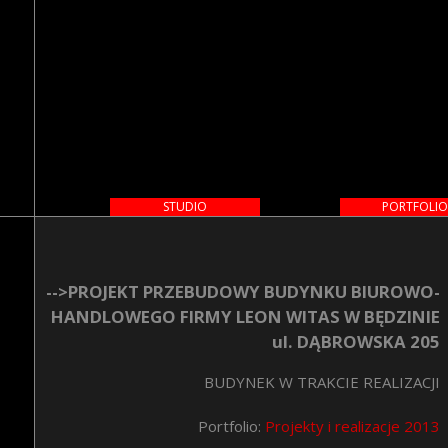
Przej
do
treśc
M
STUDIO
PORTFOLIO
a
i
-->PROJEKT PRZEBUDOWY BUDYNKU BIUROWO-
n
HANDLOWEGO FIRMY LEON WITAS W BĘDZINIE
m
ul. DĄBROWSKA 205
e
n
BUDYNEK W TRAKCIE REALIZACJI
u
Portfolio:
Projekty i realizacje 2013